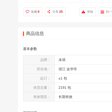
收藏
0
分享
25
举报
扫一
商品信息
基本参数
品牌：
未填
所在地：
浙江 金华市
起订：
≥1 包
供货总量：
2191 包
有效期至：
长期有效