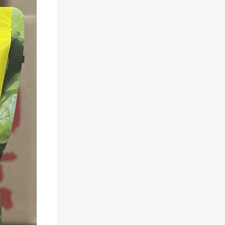
二
维
码