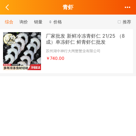
青虾
综合
询价
销量
价格
推荐
厂家批发 新鲜冷冻青虾仁 21/25 （8
成）单冻虾仁 鲜青虾仁批发
苏州湖中神行大闸蟹蟹业有限公司
￥740.00