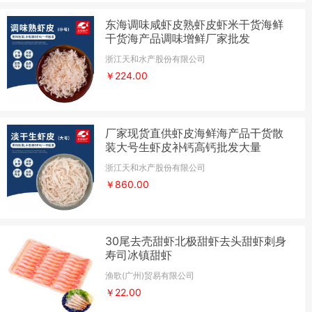
东海调味咸虾皮熟虾皮虾米干货海鲜
干货海产品调味增鲜厂家批发
浙江天和水产股份有限公司
￥224.00
厂家现货直供虾皮海鲜海产品干货散
装大号生虾皮补钙高钙批发大量
浙江天和水产股份有限公司
￥860.00
30尾去壳甜虾北极甜虾去头甜虾刺身
寿司冰镇甜虾
渔歌(广州)贸易有限公司
￥22.00