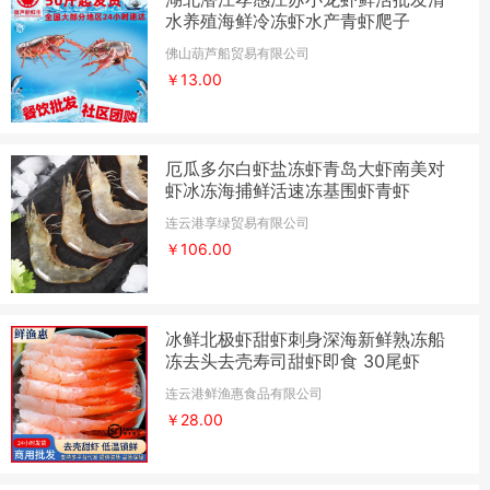
水养殖海鲜冷冻虾水产青虾爬子
佛山葫芦船贸易有限公司
￥13.00
厄瓜多尔白虾盐冻虾青岛大虾南美对
虾冰冻海捕鲜活速冻基围虾青虾
连云港享绿贸易有限公司
￥106.00
冰鲜北极虾甜虾刺身深海新鲜熟冻船
冻去头去壳寿司甜虾即食 30尾虾
连云港鲜渔惠食品有限公司
￥28.00