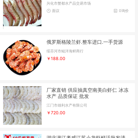
兴化市蟹都水产品交易市场
面议
0询价
俄罗斯格陵兰虾.整车进口.一手货源
绥芬河市鲲洋海鲜商行
￥188.00
厂家直销 供应抽真空南美白虾仁 冰冻
水产 品质保证 批发
江门市雄利水产有限公司
￥720.00
湖北潜江孝感江苏小龙虾鲜活批发清