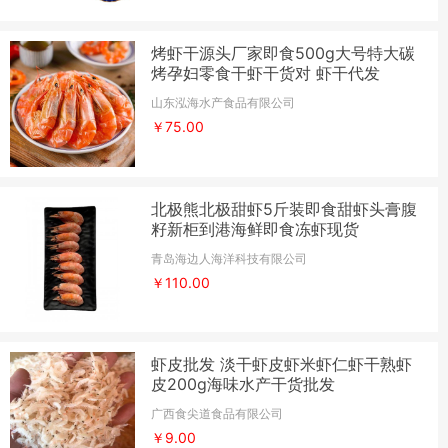
烤虾干源头厂家即食500g大号特大碳
烤孕妇零食干虾干货对 虾干代发
山东泓海水产食品有限公司
￥75.00
北极熊北极甜虾5斤装即食甜虾头膏腹
籽新柜到港海鲜即食冻虾现货
青岛海边人海洋科技有限公司
￥110.00
虾皮批发 淡干虾皮虾米虾仁虾干熟虾
皮200g海味水产干货批发
广西食尖道食品有限公司
￥9.00