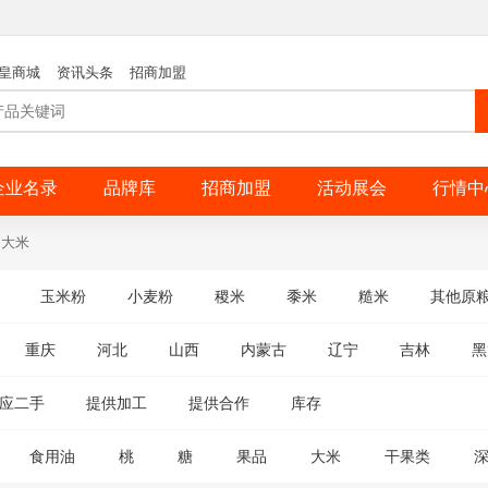
皇商城
资讯头条
招商加盟
企业名录
品牌库
招商加盟
活动展会
行情中
大米
玉米粉
小麦粉
稷米
黍米
糙米
其他原
重庆
河北
山西
内蒙古
辽宁
吉林
黑
应二手
提供加工
提供合作
库存
食用油
桃
糖
果品
大米
干果类