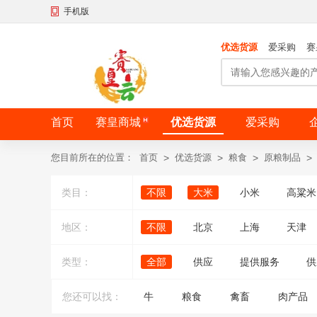
手机版
优选货源
爱采购
赛
首页
赛皇商城
优选货源
爱采购
您目前所在的位置：
首页
>
优选货源
>
粮食
>
原粮制品
>
类目：
不限
大米
小米
高粱米
地区：
不限
北京
上海
天津
类型：
全部
供应
提供服务
供
您还可以找：
牛
粮食
禽畜
肉产品