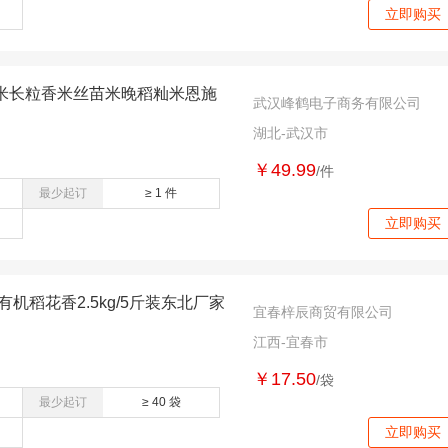
立即购买
米长粒香米丝苗米晚稻籼米恩施
武汉峰鹤电子商务有限公司
湖北-武汉市
￥49.99
/件
最少起订
≥ 1 件
立即购买
有机稻花香2.5kg/5斤装东北厂家
宜春梓辰商贸有限公司
江西-宜春市
￥17.50
/袋
最少起订
≥ 40 袋
立即购买