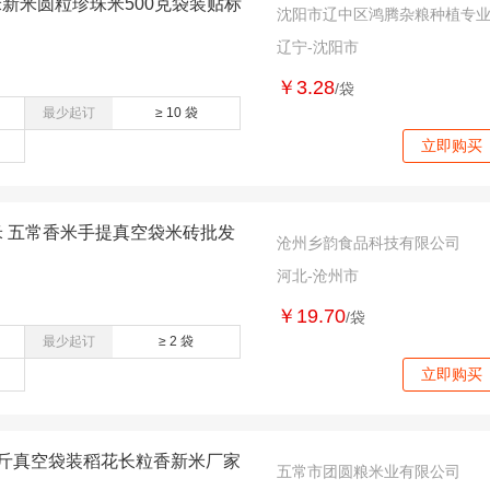
新米圆粒珍珠米500克袋装贴标
沈阳市辽中区鸿腾杂粮种植专
辽宁-沈阳市
￥3.28
/袋
最少起订
≥ 10 袋
立即购买
米 五常香米手提真空袋米砖批发
沧州乡韵食品科技有限公司
河北-沧州市
￥19.70
/袋
最少起订
≥ 2 袋
立即购买
公斤真空袋装稻花长粒香新米厂家
五常市团圆粮米业有限公司