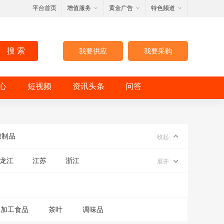
平台首页
增值服务
黄金广告
特色频道
搜 索
我要供应
我要采购
心
短视频
资讯头条
问答
粮制品
收起
龙江
江苏
浙江
展开
深加工食品
茶叶
调味品