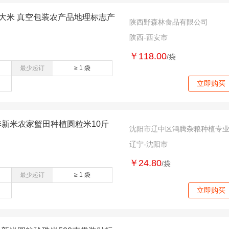
大米 真空包装农产品地理标志产
陕西野森林食品有限公司
陕西-西安市
￥118.00
/袋
最少起订
≥ 1 袋
立即购买
季新米农家蟹田种植圆粒米10斤
沈阳市辽中区鸿腾杂粮种植专
辽宁-沈阳市
￥24.80
/袋
最少起订
≥ 1 袋
立即购买