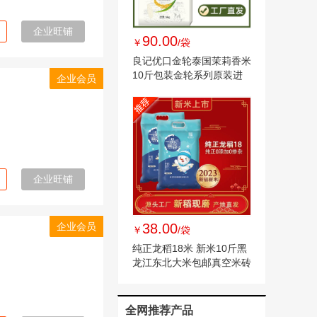
企业旺铺
90.00
￥
/袋
良记优口金轮泰国茉莉香米
10斤包装金轮系列原装进
企业会员
口5kg批发大米
企业旺铺
企业会员
38.00
￥
/袋
纯正龙稻18米 新米10斤黑
龙江东北大米包邮真空米砖
长粒粳米
全网推荐产品