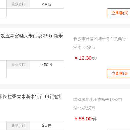
最少起订
≥ 4 袋
立即购买
发五常富硒大米白袋2.5kg新米
长沙市开福区味千寻百货商行
湖南-长沙市
￥12.30
/袋
最少起订
≥ 50 袋
立即购买
米长粒香大米新米5斤10斤施州
武汉峰鹤电子商务有限公司
湖北-武汉市
￥58.00
/件
最少起订
≥ 1 件