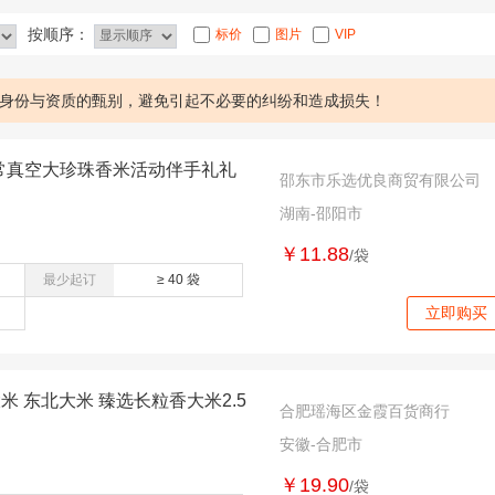
按顺序：
标价
图片
VIP
身份与资质的甄别，避免引起不必要的纠纷和造成损失！
五常真空大珍珠香米活动伴手礼礼
邵东市乐选优良商贸有限公司
湖南-邵阳市
￥11.88
/袋
最少起订
≥ 40 袋
立即购买
米 东北大米 臻选长粒香大米2.5
合肥瑶海区金霞百货商行
安徽-合肥市
￥19.90
/袋