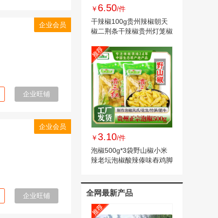
6.50
￥
/件
干辣椒100g贵州辣椒朝天
企业会员
椒二荆条干辣椒贵州灯笼椒
辣椒干
企业旺铺
企业会员
3.10
￥
/件
泡椒500g*3袋野山椒小米
辣老坛泡椒酸辣傣味舂鸡脚
手剥笋调料泡椒
全网最新产品
企业旺铺