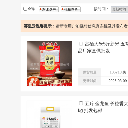
鸡
核桃
按时间：
全选
赛皇云温馨提示：
请新老用户加强对信息真实性及其发布者
富硒大米5斤新米 
品厂家直供批发
供货总量
106713 袋
更新时间
2026-03-09
五斤 金龙鱼 长粒香大
kg 批发包邮