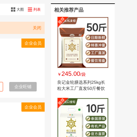
大图
列表
相关推荐产品
关闭
企业会员
245.00
￥
/袋
良记金轮膳选系列25kg长
企业旺铺
粒大米工厂直发50斤餐饮
焖饭煲仔饭
企业会员