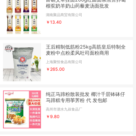
根驼奶羊奶山药藜麦汤面批发
湖南聚品商贸有限公司
￥13.40
王后精制低筋粉25kg高筋皇后特制全
麦粉中点粉柔风吐司面粉商用
上海聚恒食品有限公司
￥265.00
纯正马蹄粉散装批发 椰汁千层钵砵仔
马蹄糕专用荸荠粉 代 发包邮
高州市泗水九叔食品厂
￥9.80