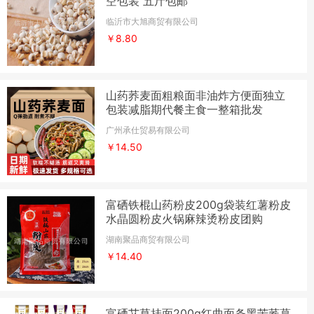
空包装 五斤包邮
临沂市大旭商贸有限公司
￥8.80
山药荞麦面粗粮面非油炸方便面独立
包装减脂期代餐主食一整箱批发
广州承仕贸易有限公司
￥14.50
富硒铁棍山药粉皮200g袋装红薯粉皮
水晶圆粉皮火锅麻辣烫粉皮团购
湖南聚品商贸有限公司
￥14.40
富硒艾草挂面200g红曲面条黑苦荞葛