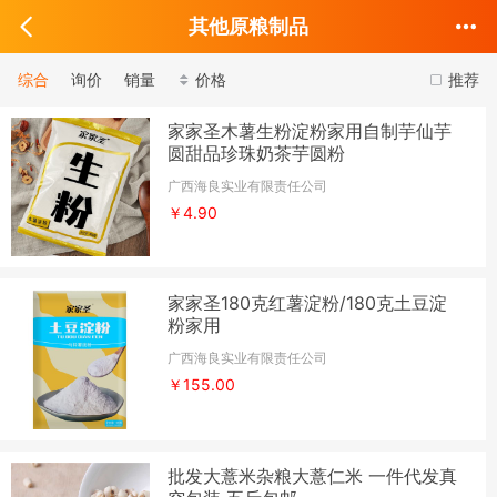
其他原粮制品
综合
询价
销量
价格
推荐
家家圣木薯生粉淀粉家用自制芋仙芋
圆甜品珍珠奶茶芋圆粉
广西海良实业有限责任公司
￥4.90
家家圣180克红薯淀粉/180克土豆淀
粉家用
广西海良实业有限责任公司
￥155.00
批发大薏米杂粮大薏仁米 一件代发真