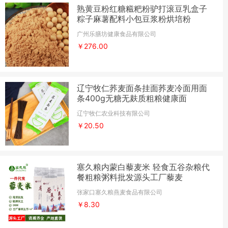
熟黄豆粉红糖糍粑粉驴打滚豆乳盒子
粽子麻薯配料小包豆浆粉烘培粉
广州乐膳坊健康食品有限公司
￥276.00
辽宁牧仁荞麦面条挂面荞麦冷面用面
条400g无糖无麸质粗粮健康面
辽宁牧仁农业科技有限公司
￥20.50
塞久粮内蒙白藜麦米 轻食五谷杂粮代
餐粗粮粥料批发源头工厂藜麦
张家口塞久粮燕麦食品有限公司
￥8.30