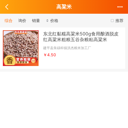
高粱米
综合
询价
销量
价格
推荐
东北红黏糯高粱米500g食用酿酒脱皮
红高粱米粗粮五谷杂粮粘高粱米
建平县朱碌科镇洪杰粮米加工厂
￥4.50