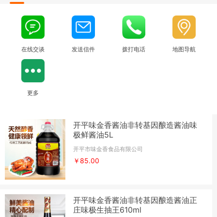
在线交谈
发送信件
拨打电话
地图导航
更多
开平味金香酱油非转基因酿造酱油味
极鲜酱油5L
开平市味金香食品有限公司
￥85.00
开平味金香酱油非转基因酿造酱油正
庄味极生抽王610ml