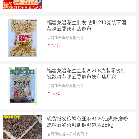
福建龙岩花生批发 古叶210克装下酒
蒜味五香便利店超市
龙岩佳禾食品有限公司
￥4.15
福建龙岩花生灶老四208克装零食批
发散称蒜味五香超市便利店厂家
龙岩佳禾食品有限公司
￥5.20
现货批发棕褐色亚麻籽 榨油烘焙磨粉
原料五谷杂粮胡麻籽袋装25kg
临沂商城谷丰乐粮食商行