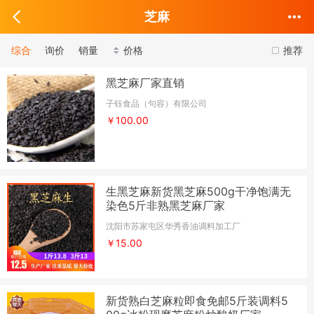
芝麻
综合
询价
销量
价格
推荐
黑芝麻厂家直销
子钰食品（句容）有限公司
￥100.00
生黑芝麻新货黑芝麻500g干净饱满无
染色5斤非熟黑芝麻厂家
沈阳市苏家屯区华秀香油调料加工厂
￥15.00
新货熟白芝麻粒即食免邮5斤装调料5