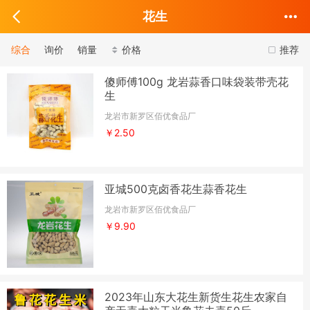
花生
综合
询价
销量
价格
推荐
傻师傅100g 龙岩蒜香口味袋装带壳花
生
龙岩市新罗区佰优食品厂
￥2.50
亚城500克卤香花生蒜香花生
龙岩市新罗区佰优食品厂
￥9.90
2023年山东大花生新货生花生农家自