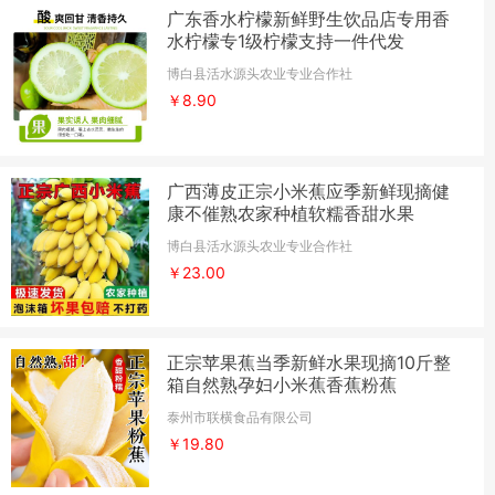
广东香水柠檬新鲜野生饮品店专用香
水柠檬专1级柠檬支持一件代发
博白县活水源头农业专业合作社
￥8.90
广西薄皮正宗小米蕉应季新鲜现摘健
康不催熟农家种植软糯香甜水果
博白县活水源头农业专业合作社
￥23.00
正宗苹果蕉当季新鲜水果现摘10斤整
箱自然熟孕妇小米蕉香蕉粉蕉
泰州市联横食品有限公司
￥19.80