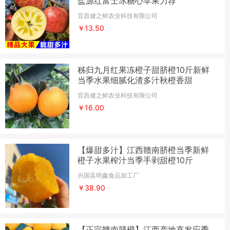
盐源红富士冰糖心苹果力荐
宜昌健之鲜农业科技有限公司
￥13.50
秭归九月红果冻橙子甜脐橙10斤新鲜
当季水果细腻化渣多汁秋橙香甜
宜昌健之鲜农业科技有限公司
￥16.00
【爆甜多汁】江西赣南脐橙当季新鲜
橙子水果榨汁当季手剥甜橙10斤
兴国县明鑫食品加工厂
￥38.90
【正宗赣南脐橙】江西产地直发应季