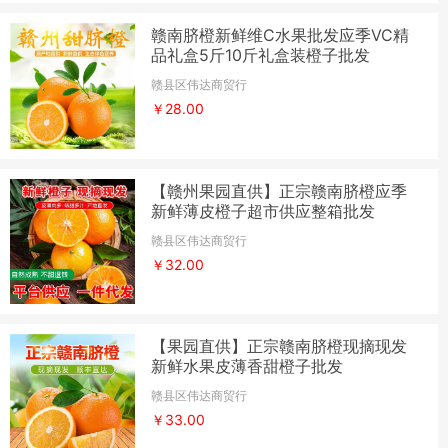
赣南脐橙新鲜维C水果批发应季VC精
品礼盒5斤10斤礼盒装橙子批发
赣县区伟达商贸行
￥28.00
【赣州果园直供】正宗赣南脐橙应季
新鲜薄皮橙子超市供应整箱批发
赣县区伟达商贸行
￥32.00
【果园直供】正宗赣南脐橙现摘现发
新鲜水果皮薄香甜橙子批发
赣县区伟达商贸行
￥33.00