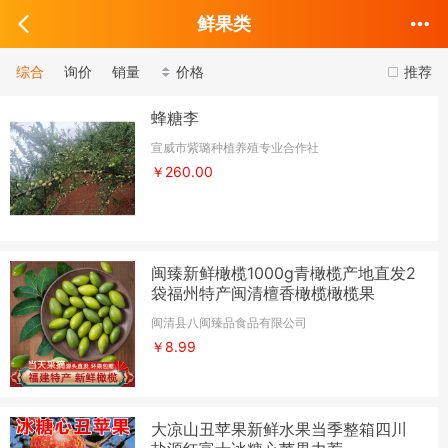
鲜果类
综合
询价
销量
价格
推荐
蜂糖李
宣威市紫璐种植养殖专业合作社
￥260.00
闽臻新鲜橄榄1000g青橄榄产地直发2
袋福州特产闽清檀香橄榄橄榄果
闽清县八闽臻品食品有限公司
￥8.99
大凉山丑苹果新鲜水果当季整箱四川