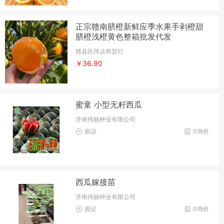
正宗赣南脐橙新鲜应季水果手剥橙甜
脐橙浅橙黄色整箱批发代发
赣县区伟达商贸行
￥36.90
蜜童 小型无籽西瓜
济南伟丽种业有限公司
面议
0询价
西瓜嫁接苗
济南伟丽种业有限公司
面议
0询价