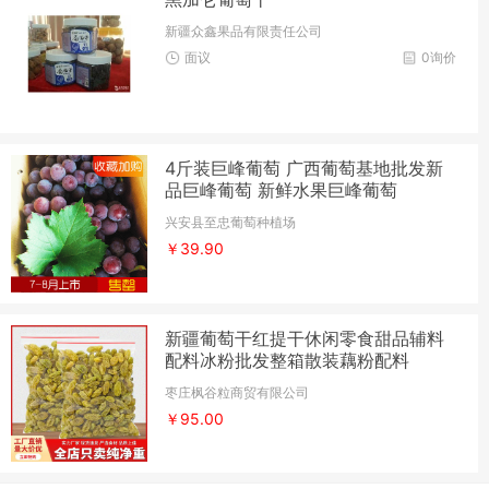
新疆众鑫果品有限责任公司
面议
0询价
4斤装巨峰葡萄 广西葡萄基地批发新
品巨峰葡萄 新鲜水果巨峰葡萄
兴安县至忠葡萄种植场
￥39.90
新疆葡萄干红提干休闲零食甜品辅料
配料冰粉批发整箱散装藕粉配料
枣庄枫谷粒商贸有限公司
￥95.00