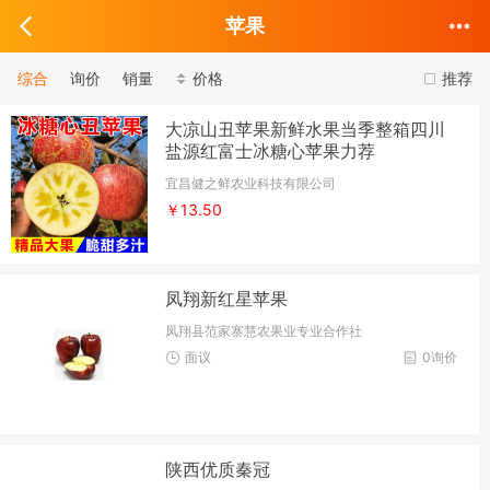
苹果
综合
询价
销量
价格
推荐
大凉山丑苹果新鲜水果当季整箱四川
盐源红富士冰糖心苹果力荐
宜昌健之鲜农业科技有限公司
￥13.50
凤翔新红星苹果
凤翔县范家寨慧农果业专业合作社
面议
0询价
陕西优质秦冠