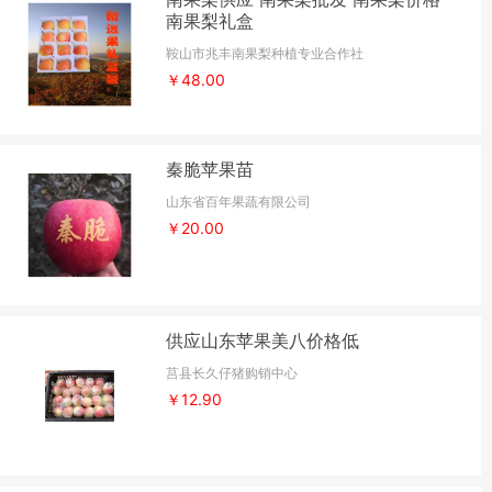
南果梨礼盒
鞍山市兆丰南果梨种植专业合作社
￥48.00
秦脆苹果苗
山东省百年果蔬有限公司
￥20.00
供应山东苹果美八价格低
莒县长久仔猪购销中心
￥12.90