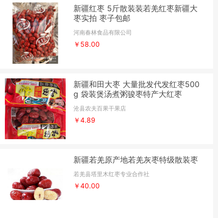
新疆红枣 5斤散装装若羌红枣新疆大
枣实拍 枣子包邮
河南春林食品有限公司
￥58.00
新疆和田大枣 大量批发代发红枣500
g 袋装煲汤煮粥骏枣特产大红枣
沧县农夫百果干果店
￥4.89
新疆若羌原产地若羌灰枣特级散装枣
若羌县塔里木红枣专业合作社
￥40.00