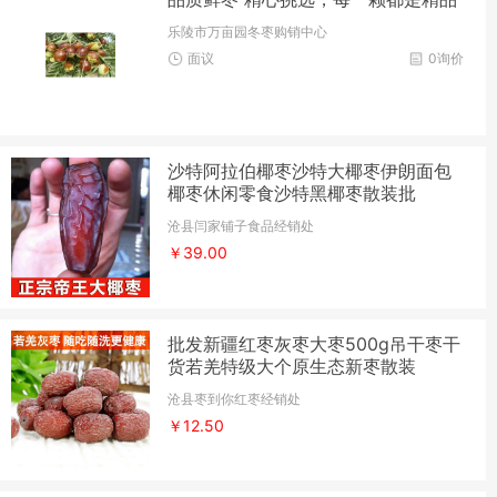
乐陵市万亩园冬枣购销中心
面议
0询价
沙特阿拉伯椰枣沙特大椰枣伊朗面包
椰枣休闲零食沙特黑椰枣散装批
沧县闫家铺子食品经销处
￥39.00
批发新疆红枣灰枣大枣500g吊干枣干
货若羌特级大个原生态新枣散装
沧县枣到你红枣经销处
￥12.50