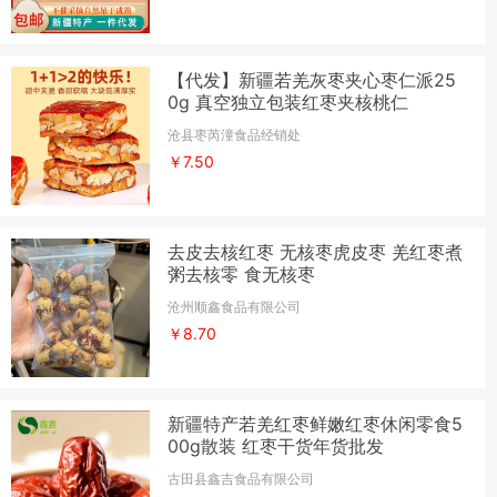
【代发】新疆若羌灰枣夹心枣仁派25
0g 真空独立包装红枣夹核桃仁
沧县枣芮潼食品经销处
￥7.50
去皮去核红枣 无核枣虎皮枣 羌红枣煮
粥去核零 食无核枣
沧州顺鑫食品有限公司
￥8.70
新疆特产若羌红枣鲜嫩红枣休闲零食5
00g散装 红枣干货年货批发
古田县鑫吉食品有限公司