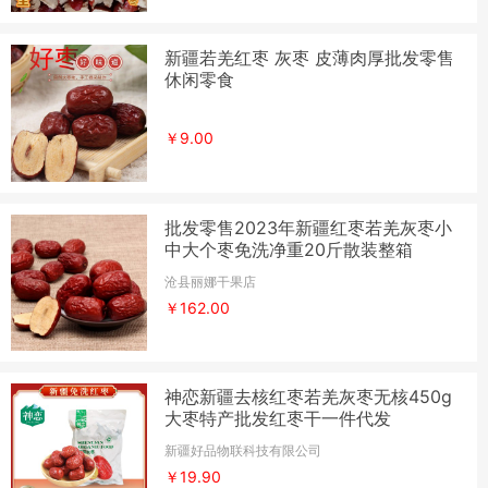
新疆若羌红枣 灰枣 皮薄肉厚批发零售
休闲零食
￥9.00
批发零售2023年新疆红枣若羌灰枣小
中大个枣免洗净重20斤散装整箱
沧县丽娜干果店
￥162.00
神恋新疆去核红枣若羌灰枣无核450g
大枣特产批发红枣干一件代发
新疆好品物联科技有限公司
￥19.90