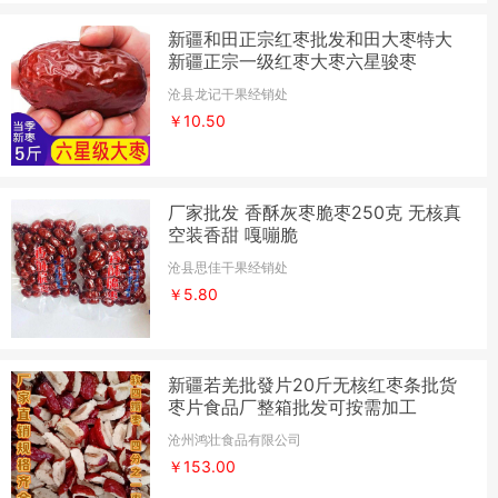
新疆和田正宗红枣批发和田大枣特大
新疆正宗一级红枣大枣六星骏枣
沧县龙记干果经销处
￥10.50
厂家批发 香酥灰枣脆枣250克 无核真
空装香甜 嘎嘣脆
沧县思佳干果经销处
￥5.80
新疆若羌批發片20斤无核红枣条批货
枣片食品厂整箱批发可按需加工
沧州鸿壮食品有限公司
￥153.00