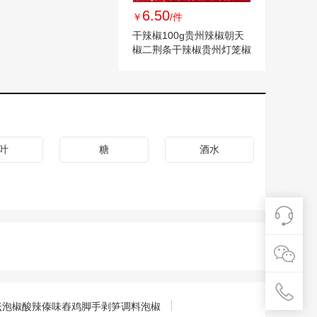
6.50
￥
/件
干辣椒100g贵州辣椒朝天
椒二荆条干辣椒贵州灯笼椒
辣椒干
叶
糖
酒水
老坛泡椒酸辣傣味舂鸡脚手剥笋调料泡椒