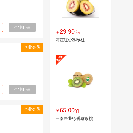
企业旺铺
29.90
￥
/箱
蒲江红心猕猴桃
企业会员
企业旺铺
企业会员
65.00
￥
/件
社
三秦果业徐香猕猴桃