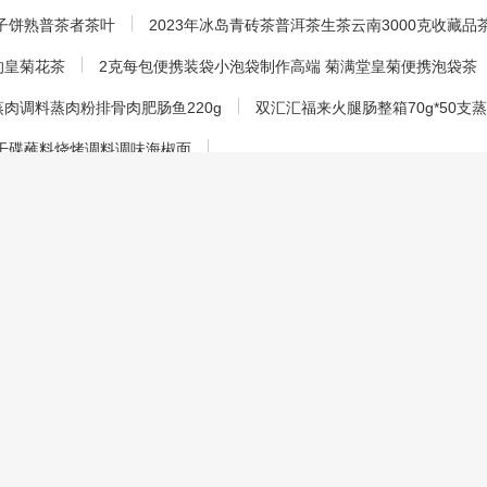
七子饼熟普茶者茶叶
2023年冰岛青砖茶普洱茶生茶云南3000克收藏品
的皇菊花茶
2克每包便携装袋小泡袋制作高端 菊满堂皇菊便携泡袋茶
肉调料蒸肉粉排骨肉肥肠鱼220g
双汇汇福来火腿肠整箱70g*50
串干碟蘸料烧烤调料调味海椒面
价格信息展示，该页所展示的猕猴桃批发价格、猕猴桃报价等相关信息均
全负责。赛皇云对此不承担任何保证责任。
猕猴桃厂家联系方式确认最终价格，并索要猕猴桃样品确认产品质量。如
受骗。
采购商服务
供应商服务
寻找公司
发布产品