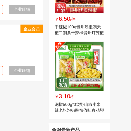
企业旺铺
6.50
￥
/件
干辣椒100g贵州辣椒朝天
企业会员
椒二荆条干辣椒贵州灯笼椒
辣椒干
企业旺铺
3.10
￥
/件
泡椒500g*3袋野山椒小米
辣老坛泡椒酸辣傣味舂鸡脚
手剥笋调料泡椒
全网最新产品