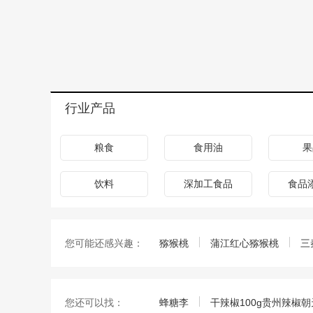
行业产品
粮食
食用油
果
饮料
深加工食品
食品
您可能还感兴趣：
猕猴桃
蒲江红心猕猴桃
三
您还可以找：
蜂糖李
干辣椒100g贵州辣椒