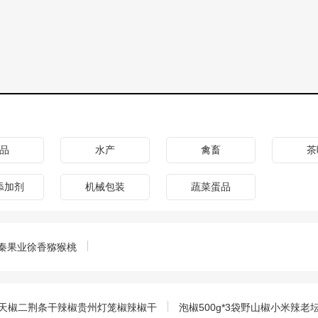
品
水产
禽畜
茶
添加剂
机械包装
蔬菜蛋品
秦果业徐香猕猴桃
朝天椒二荆条干辣椒贵州灯笼椒辣椒干
泡椒500g*3袋野山椒小米辣