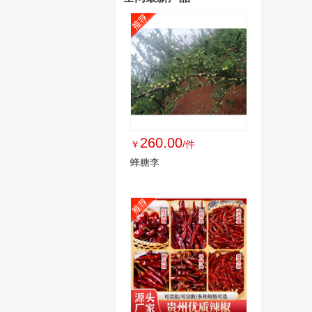
260.00
￥
/件
蜂糖李