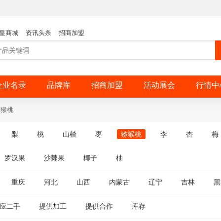
皇商城
资讯头条
招商加盟
企业名录
品牌库
招商加盟
活动展会
行情中
猕猴桃
梨
桃
山楂
枣
猕猴桃
李
杏
梅
罗汉果
沙棘果
椰子
柚
重庆
河北
山西
内蒙古
辽宁
吉林
黑
应二手
提供加工
提供合作
库存