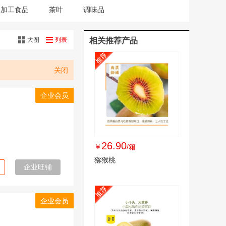
深加工食品
茶叶
调味品
大图
列表
相关推荐产品
关闭
企业会员
26.90
￥
/箱
猕猴桃
企业旺铺
企业会员