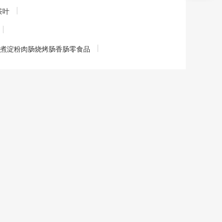
茶叶
支蒸煮淀粉肉肠烧烤肠香肠零食品
有企业自行提供，猕猴桃价格真实性、准确性、合法性由
猕猴桃报价过低，可能为虚假信息，请确认猕猴桃报价真
客服中心
公司介绍