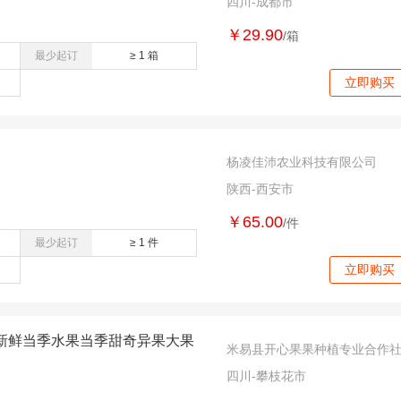
四川-成都市
￥29.90
/箱
最少起订
≥ 1 箱
立即购买
杨凌佳沛农业科技有限公司
陕西-西安市
￥65.00
/件
最少起订
≥ 1 件
立即购买
新鲜当季水果当季甜奇异果大果
米易县开心果果种植专业合作
四川-攀枝花市