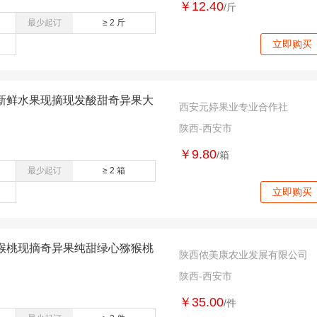
￥12.40
/斤
最少起订
≥ 2 斤
立即购买
新鲜水果现摘现发酸甜奇异果大
西安元婷果业专业合作社
陕西-西安市
￥9.80
/箱
最少起订
≥ 2 箱
立即购买
猴桃现摘奇异果纯甜绿心猕猴桃
陕西侬美康农业发展有限公司
陕西-西安市
￥35.00
/件