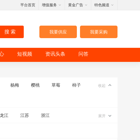
平台首页
增值服务
黄金广告
特色频道
搜 索
我要供应
我要采购
心
短视频
资讯头条
问答
杨梅
樱桃
草莓
柿子
收起
龙江
江苏
浙江
展开