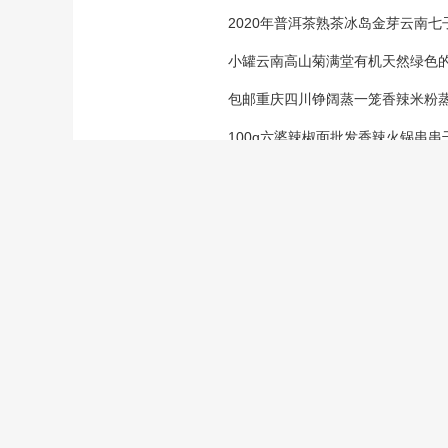
2020年普洱茶熟茶冰岛金芽云南
小罐云南高山菊满堂有机天然绿色
包邮重庆四川铮阔蒸一笼香辣米粉蒸
100g六婆辣椒面批发香辣火锅串
免责声明：
当前页为猕猴桃
店铺所有企业完
友情提醒：
建议您通过拨打
实性，谨防上当
新手指南
免费注册