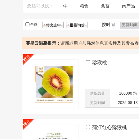
您还可以找：
牛
粮食
禽畜
肉产品
鸡
核桃
按时间：
全选
赛皇云温馨提示：
请新老用户加强对信息真实性及其发布者
猕猴桃
供货总量
100000 箱
更新时间
2025-08-13
蒲江红心猕猴桃