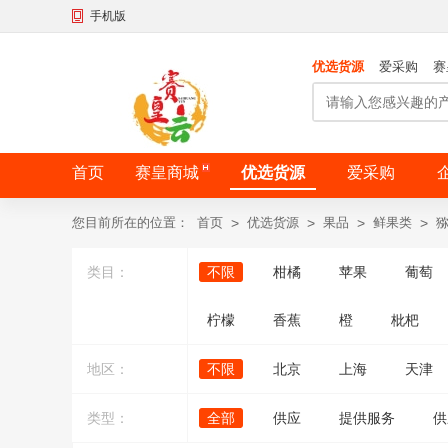
手机版
优选货源
爱采购
赛
首页
赛皇商城
优选货源
爱采购
您目前所在的位置：
首页
>
优选货源
>
果品
>
鲜果类
>
类目：
不限
柑橘
苹果
葡萄
柠檬
香蕉
橙
枇杷
地区：
不限
北京
上海
天津
类型：
全部
供应
提供服务
供