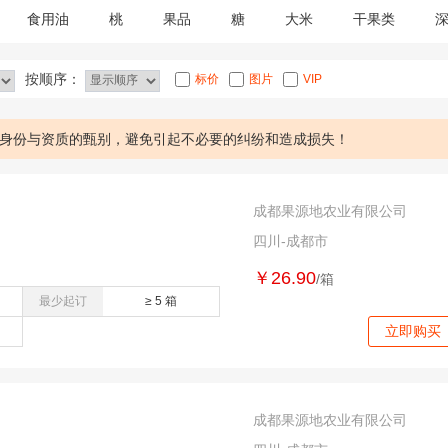
食用油
桃
果品
糖
大米
干果类
按顺序：
标价
图片
VIP
身份与资质的甄别，避免引起不必要的纠纷和造成损失！
成都果源地农业有限公司
四川-成都市
￥26.90
/箱
最少起订
≥ 5 箱
立即购买
成都果源地农业有限公司