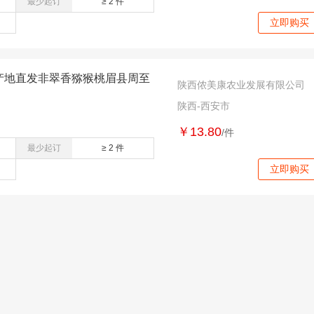
最少起订
≥ 2 件
立即购买
斤产地直发非翠香猕猴桃眉县周至
陕西侬美康农业发展有限公司
陕西-西安市
￥13.80
/件
最少起订
≥ 2 件
立即购买