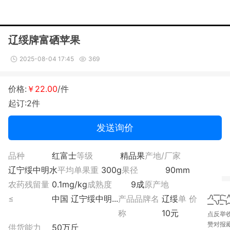
辽绥牌富硒苹果
2025-08-04 17:45
369
价格:
￥22.00
/件
起订:2件
发送询价
品种
红富士
等级
精品果
产地/厂家
辽宁绥中明水
平均单果重
300g
果径
90mm
农药残留量
0.1mg/kg
成熟度
9成
原产地
≤
中国 辽宁绥中明...
产品品牌名
辽绥
单 价
称
10元
点
反
举
赞
对
报
供货能力
50万斤