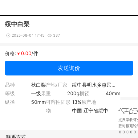
绥中白梨
2025-08-04 17:45
337
价格:
￥0.00
/件
发送询价
品种
秋白梨
产地/厂家
绥中县明水乡惠民...
等级
一级
果重
200g
横径
40mm
纵径
50mm
可溶性固形
13%
原产地
物
中国 辽宁省绥中
点
反
举
收
评
赞
对
报
藏
论
0
0
0
0
0
联系方式